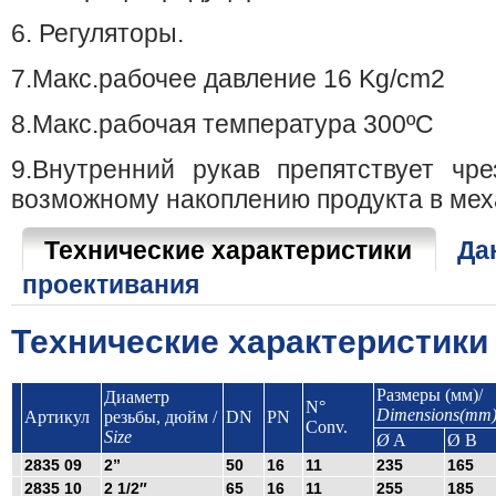
6. Регуляторы.
7.Макс.рабочее давление 16 Kg/cm2
8.Макс.рабочая температура 300ºC
9.Внутренний рукав препятствует чр
возможному накоплению продукта в мех
Технические характеристики
Да
проективания
Технические характеристики
Размеры (мм)/
Диаметр
N°
Dimensions(mm
Артикул
резьбы, дюйм /
DN
PN
Conv.
Size
Ø
A
Ø B
2835 09
2”
50
16
11
235
165
2835 10
2 1/2″
65
16
11
255
185