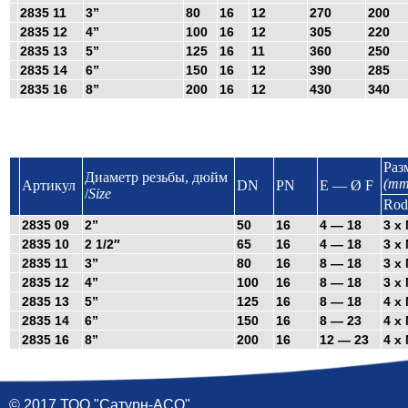
2835 11
3”
80
16
12
270
200
2835 12
4”
100
16
12
305
220
2835 13
5”
125
16
11
360
250
2835 14
6”
150
16
12
390
285
2835 16
8”
200
16
12
430
340
Раз
Диаметр резьбы, дюйм
(mm
Артикул
DN
PN
E — Ø F
/
Size
Rod
2835 09
2”
50
16
4 — 18
3 x
2835 10
2 1/2″
65
16
4 — 18
3 x
2835 11
3”
80
16
8 — 18
3 x
2835 12
4”
100
16
8 — 18
3 x
2835 13
5”
125
16
8 — 18
4 x
2835 14
6”
150
16
8 — 23
4 x
2835 16
8”
200
16
12 — 23
4 x
© 2017 ТОО "Сатурн-АСО"