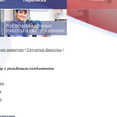
вет
Переписка
ПУСКО-НАЛАДОЧНЫЕ
РАБОТЫ И ОБСЛУЖИВАНИЕ
ная арматура
/
Сетчатые фильтры
/
р с резьбовым соединением
99.
M.
2
ктивания