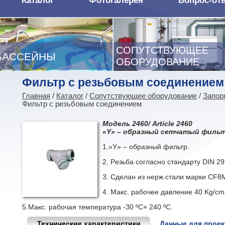
Каталог
Фотогалерея
Вопрос-от
СОПУТСТВУЮЩЕЕ
БАССЕЙНЫ
ОБОРУДОВАНИЕ
Фильтр с резьбовым соединением
Главная
/
Каталог
/
Сопутствующее оборудование
/
Запор
Фильтр с резьбовым соединением
Модель 2460/ Article 2460
«Y» – образный сетчатый фильт
1.»Y» – образный фильтр.
2. Pезьбa согласно стандарту DIN 29
3. Сделан из нерж.стали марки CF8
4. Макс. рабочее давление 40 Kg/cm
5.Макс. рабочая температура -30 ºC+ 240 ºC.
Технические характеристики
Данные для прое