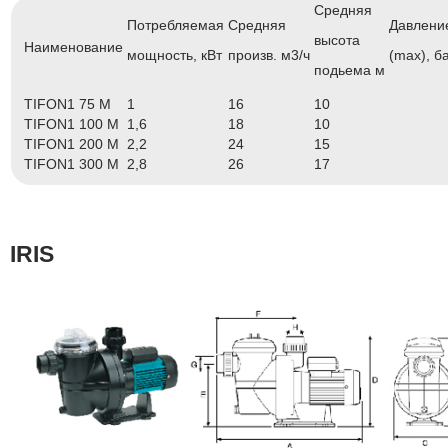
Средняя
Потребляемая
Средняя
Давлени
высота
Наименование
мощность, кВт
произв. м3/ч
(max), б
подьема м
TIFON1 75 M
1
16
10
TIFON1 100 M
1,6
18
10
TIFON1 200 M
2,2
24
15
TIFON1 300 M
2,8
26
17
IRIS