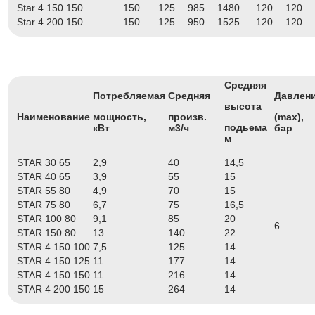
Star 4 150 150
150
125
985
1480
120
120
Star 4 200 150
150
125
950
1525
120
120
Средняя
Потребляемая
Средняя
Давлен
высота
Наименование
мощность,
произв.
(max),
подьема
кВт
м3/ч
бар
м
STAR 30 65
2,9
40
14,5
STAR 40 65
3,9
55
15
STAR 55 80
4,9
70
15
STAR 75 80
6,7
75
16,5
STAR 100 80
9,1
85
20
6
STAR 150 80
13
140
22
STAR 4 150 100
7,5
125
14
STAR 4 150 125
11
177
14
STAR 4 150 150
11
216
14
STAR 4 200 150
15
264
14