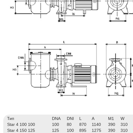
Тип
DNA
DNI
L
A
M1
W
Star 4 100 100
100
80
870
1140
390
310
Star 4 150 125
125
100
895
1275
390
310