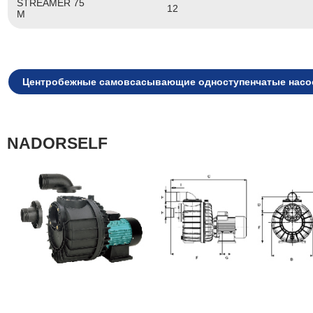
STREAMER 75
12
M
Центробежные самовсасывающие одноступенчатые нас
NADORSELF