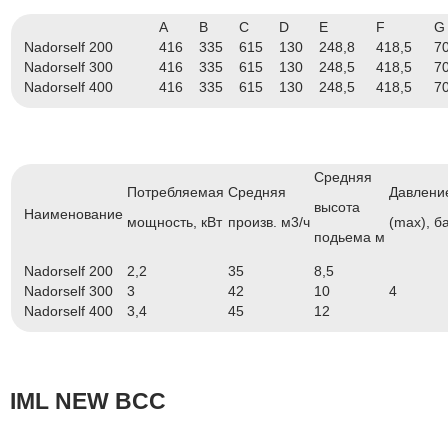
A
B
C
D
E
F
G
Nadorself 200
416
335
615
130
248,8
418,5
7
Nadorself 300
416
335
615
130
248,5
418,5
7
Nadorself 400
416
335
615
130
248,5
418,5
7
Средняя
Потребляемая
Средняя
Давлени
высота
Наименование
мощность, кВт
произв. м3/ч
(max), б
подьема м
Nadorself 200
2,2
35
8,5
Nadorself 300
3
42
10
4
Nadorself 400
3,4
45
12
IML NEW BCC