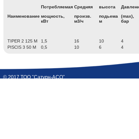
Потребляемая
Средняя
высота
Давлен
Наименование
мощность,
произв.
подьема
(max),
кВт
м3/ч
м
бар
TIPER 2 125 M
1,5
16
10
4
PISCIS 3 50 M
0,5
10
6
4
© 2017 ТОО "Сатурн-АСО"