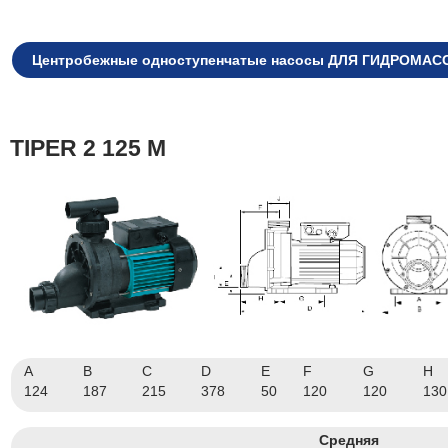
Центробежные одноступенчатые насосы ДЛЯ ГИДРОМА
TIPER 2 125 M
A
B
C
D
E
F
G
H
124
187
215
378
50
120
120
130
Средняя