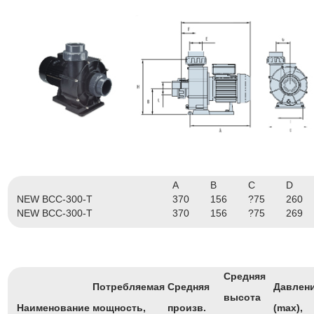
A
B
C
D
NEW BCC-300-T
370
156
?75
260
NEW BCC-300-T
370
156
?75
269
Средняя
Потребляемая
Средняя
Давлен
высота
Наименование
мощность,
произв.
(max),