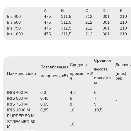
A
B
C
D
E
Iris 400
475
311,5
212
301
210
Iris 500
475
311,5
212
301
210
Iris 750
475
311,5
212
301
210
Iris 1000
475
311,5
212
301
210
Средняя
Средняя
Давлен
Потребляемая
высота
Наименование
произв. м3/
(max),
мощность, кВт
подьема
ч
бар
м
IRIS 400 M
0,3
4,2
6
IRIS 500 M
0,45
6
7
4
IRIS 750 M
0,65
8
9
IRIS 1000 M
0,85
10
10,5
FLIPPER 50 M
STREAMER 50
10
M