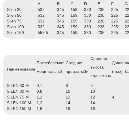
A
B
C
D
E
F
G
Sllen 30
532
345
159
330
238
225
2
Sllen 50
532
345
159
330
238
225
2
Sllen 75
532
345
159
330
238
225
2
Sllen 100
532
345
159
330
238
225
2
Sllen 150
553.5
345
159
330
238
225
2
Средняя
Потребляемая
Средняя
Давлени
высота
Наименование
мощность, кВт
произв. м3/ч
(max), б
подьема м
SILEN 30 M
0,7
8
8
SILEN 30 M
0,8
10
10
SILEN 75 M
1,1
12
12
4
SILEN 100 M
1,2
14
14
SILEN 150 M
1,6
16
16