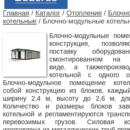
Главная
/
Каталог
/
Отопление
/
Блочн
котельные
/ Блочно-модульные котель
Блочно-модульные поме
конструкция, позвол
поставку оборудов
смонтированном на за
виде, а такжепроизв
котельной с одного о
Блочно-модульное помещение котел
собой конструкцию из блоков, кажды
ширину 2,4 м, высоту до 2,6 м, дл
Количество и размеры блоков зав
котельной и регламентируются трансп
перевозимых грузов. Силовая ко
изготовлена из металлических труб пря